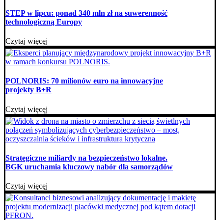
STEP w lipcu: ponad 340 mln zł na suwerenność
technologiczną Europy
Czytaj więcęj
POLNORIS: 70 milionów euro na innowacyjne
projekty B+R
Czytaj więcęj
Strategiczne miliardy na bezpieczeństwo lokalne.
BGK uruchamia kluczowy nabór dla samorządów
Czytaj więcęj