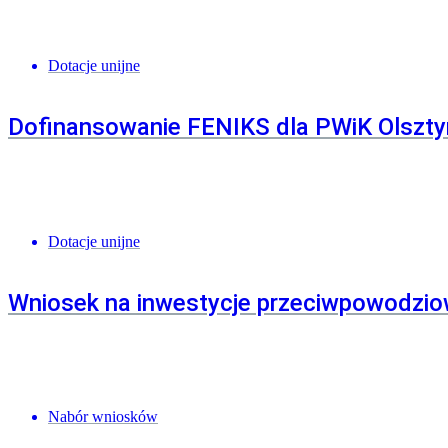
Dotacje unijne
Dofinansowanie FENIKS dla PWiK Olszt
Dotacje unijne
Wniosek na inwestycje przeciwpowodzio
Nabór wniosków